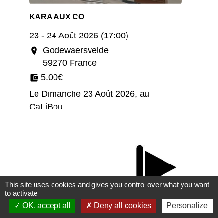
KARA AUX CO
23 - 24 Août 2026 (17:00)
Godewaersvelde
location_on
59270 France
5.00€
account_balance_wallet
Le Dimanche 23 Août 2026, au
CaLiBou.
This site uses cookies and gives you control over what you want
to activate
OK, accept all
Deny all cookies
Personalize