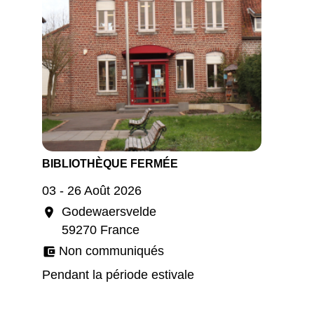
BIBLIOTHÈQUE FERMÉE
03 - 26 Août 2026
Godewaersvelde
location_on
59270 France
Non communiqués
account_balance_wallet
Pendant la période estivale