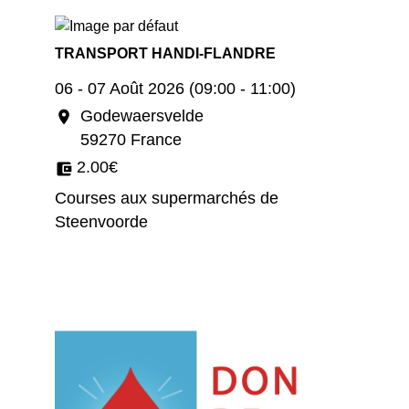
TRANSPORT HANDI-FLANDRE
06 - 07 Août 2026 (09:00 - 11:00)
Godewaersvelde
location_on
59270 France
2.00€
account_balance_wallet
Courses aux supermarchés de
Steenvoorde