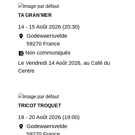
TA GRAN'MER
14 - 15 Août 2026 (20:30)
Godewaersvelde
location_on
59270 France
Non communiqués
account_balance_wallet
Le Vendredi 14 Août 2026, au Café du
Centre
TRICOT TROQUET
19 - 20 Août 2026 (19:00)
Godewaersvelde
location_on
59270 France