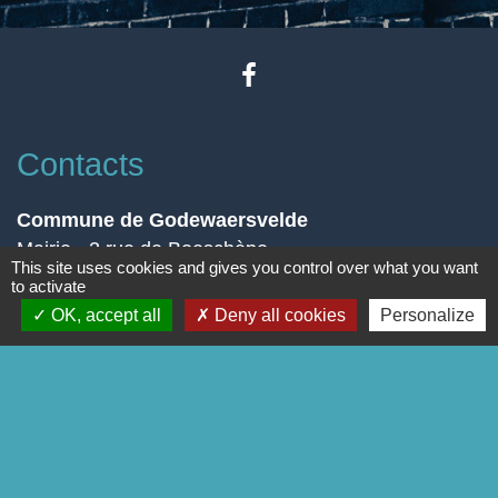
Contacts
Commune de Godewaersvelde
Mairie - 2 rue de Boeschèpe
This site uses cookies and gives you control over what you want
59270 Godewaersvelde - FRANCE
to activate
Contact par formulaire
OK, accept all
Deny all cookies
Personalize
Liens
Page Facebook