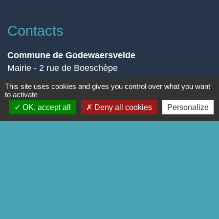
Contacts
Commune de Godewaersvelde
Mairie - 2 rue de Boeschèpe
59270 Godewaersvelde - FRANCE
This site uses cookies and gives you control over what you want
to activate
Contact par formulaire
OK, accept all
Deny all cookies
Personalize
Liens
Page Facebook
-
-
Mentions légales
Politique de confidentialité
-
-
Accessibilité
Plan du site
Gestion des cookies