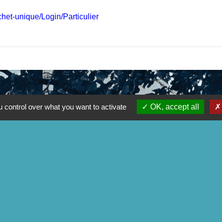
ichet-unique/Login/Particulier
 control over what you want to activate
OK, accept all