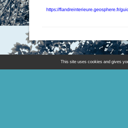
https://flandreinterieure.geosphere.fr/gu
This site uses cookies and gives you
Contacts
Commune de Godewaersvelde
Mairie - 2 rue de Boeschèpe
59270 Godewaersvelde - FRANCE
Contact par formulaire