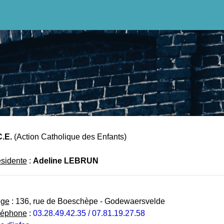
.E.
(Action Catholique des Enfants)
sidente
:
Adeline LEBRUN
ège
: 136, rue de Boeschèpe - Godewaersvelde
léphone
:
03.28.49.42.35 / 07.81.19.27.58