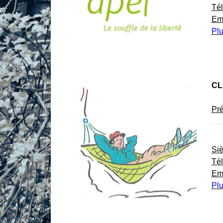
Té
Em
Plu
CL
Pré
Si
Té
Em
Plu