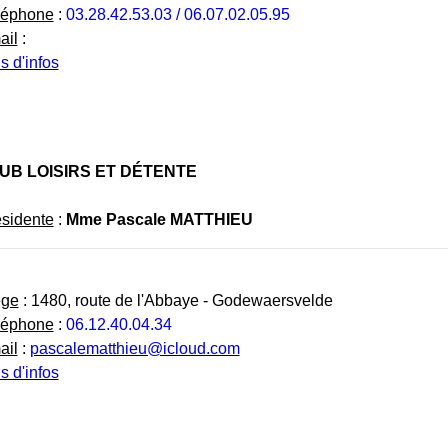
léphone
:
03.28.42.53.03 / 06.07.02.05.95
ail
:
s d'infos
UB LOISIRS ET DÉTENTE
sidente
:
Mme Pascale MATTHIEU
ège
: 1480, route de l'Abbaye - Godewaersvelde
léphone
:
06.12.40.04.34
ail
:
pascalematthieu@icloud.com
s d'infos