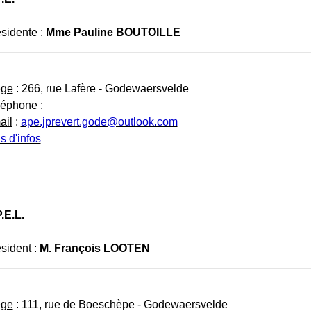
sidente
:
Mme Pauline BOUTOILLE
ège
: 266, rue Lafère - Godewaersvelde
léphone
:
ail
:
ape.jprevert.gode@outlook.com
s d'infos
.E.L.
sident
:
M. François LOOTEN
ège
: 111, rue de Boeschèpe - Godewaersvelde