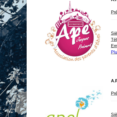
Pré
Si
Té
Em
Plu
A.P
Pré
Si