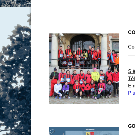
CO
Co-
Si
Té
Em
Plu
GO