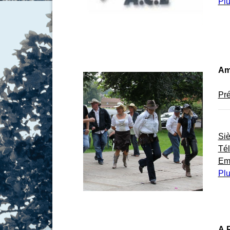
Plu
Am
Pré
Si
Té
Em
Plu
A.P