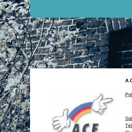
A.C
Pré
Si
Té