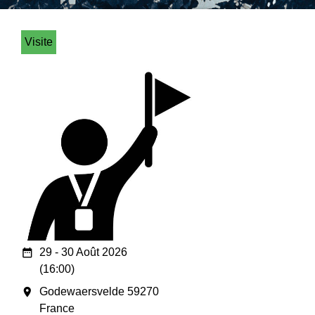
Visite
date_range
29 - 30 Août 2026
(16:00)
room
Godewaersvelde 59270
France