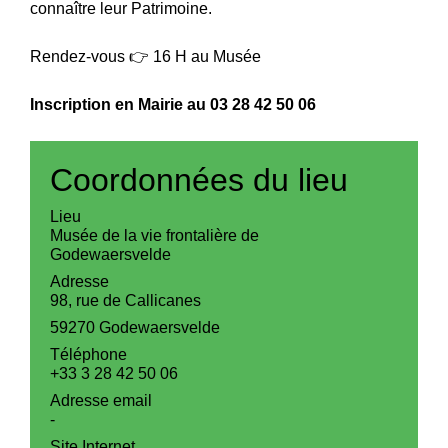
connaître leur Patrimoine.
Rendez-vous 👉 16 H au Musée
Inscription en Mairie au 03 28 42 50 06
Coordonnées du lieu
Lieu
Musée de la vie frontalière de
Godewaersvelde
Adresse
98, rue de Callicanes
59270 Godewaersvelde
Téléphone
+33 3 28 42 50 06
Adresse email
-
Site Internet