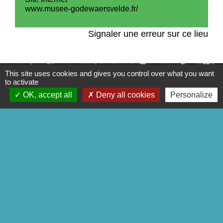
www.musee-godewaersvelde.fr/
Signaler une erreur sur ce lieu
This site uses cookies and gives you control over what you want
to activate
OK, accept all
Deny all cookies
Personalize
Contacts
Commune de Godewaersvelde
Mairie - 2 rue de Boeschèpe
59270 Godewaersvelde - FRANCE
Contact par formulaire