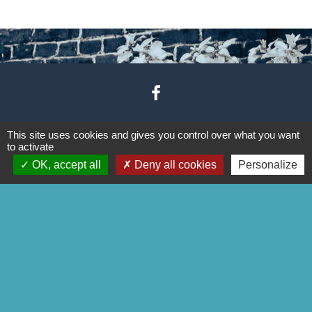
This site uses cookies and gives you control over what you want
Contacts
to activate
OK, accept all
Deny all cookies
Personalize
Commune de Godewaersvelde
Mairie - 2 rue de Boeschèpe
59270 Godewaersvelde - FRANCE
Contact par formulaire
Liens