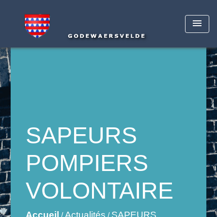
menu
SAPEURS
POMPIERS
VOLONTAIRE
Accueil
Actualités
SAPEURS
/
/