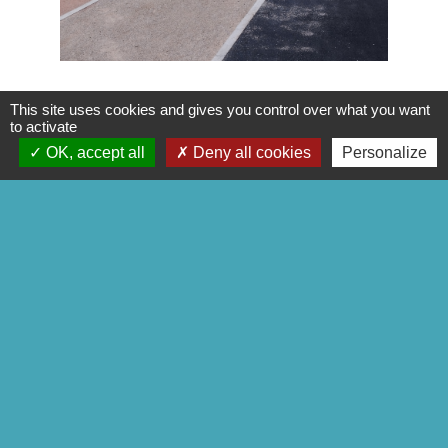
This site uses cookies and gives you control over what you want
to activate
OK, accept all
Deny all cookies
Personalize