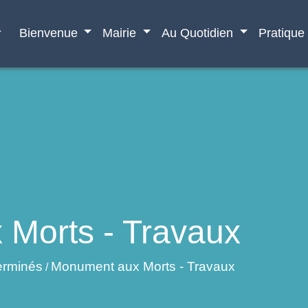
e
Bienvenue
Mairie
Au Quotidien
Pratique
Morts - Travaux
erminés
Monument aux Morts - Travaux
/