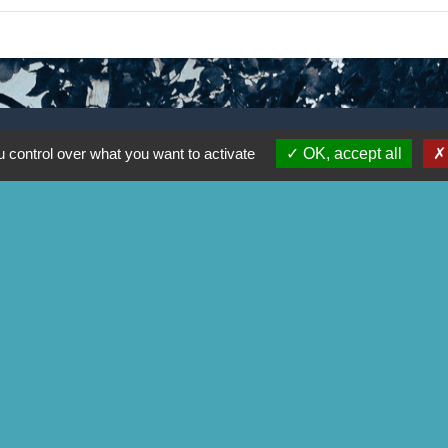
 control over what you want to activate
OK, accept all
-
-
-
Accessibilité
Plan du site
Gestion des cookies