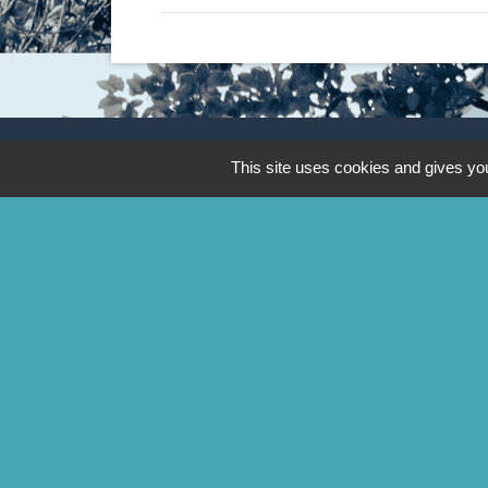
This site uses cookies and gives you
Contacts
Commune de Godewaersvelde
Mairie - 2 rue de Boeschèpe
59270 Godewaersvelde - FRANCE
Contact par formulaire
-
Mentions légales
Politique de confidentialité