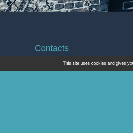
Contacts
Commune de Godewaersvelde
This site uses cookies and gives you
Mairie - 2 rue de Boeschèpe
59270 Godewaersvelde - FRANCE
Contact par formulaire
-
Mentions légales
Politique de confidentialité