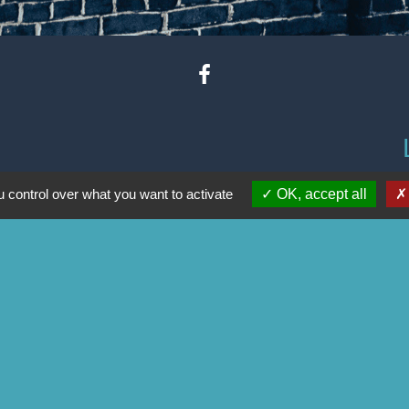
 control over what you want to activate
OK, accept all
-
-
-
Accessibilité
Plan du site
Gestion des cookies
Site créé en partenariat avec Réseau des Communes