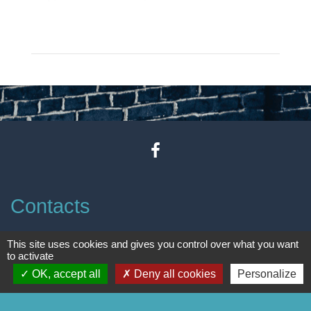
Contacts
Commune de Godewaersvelde
This site uses cookies and gives you control over what you want
to activate
Mairie - 2 rue de Boeschèpe
OK, accept all
Deny all cookies
Personalize
59270 Godewaersvelde - FRANCE
Contact par formulaire