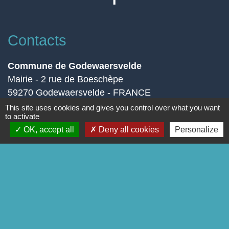
Contacts
Commune de Godewaersvelde
Mairie - 2 rue de Boeschèpe
59270 Godewaersvelde - FRANCE
This site uses cookies and gives you control over what you want
Contact par formulaire
to activate
OK, accept all
Deny all cookies
Personalize
Liens
Page Facebook
-
-
Mentions légales
Politique de confidentialité
-
-
Accessibilité
Plan du site
Gestion des cookies