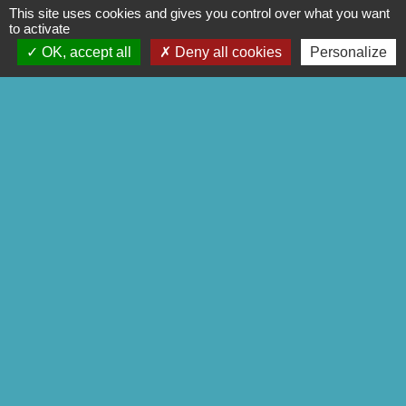
This site uses cookies and gives you control over what you want
to activate
OK, accept all
Deny all cookies
Personalize
Route du Mont des Cats
Avant l'Abbaye, vous trouverez un conteneur
à verres, à papiers et une borne relais pour le
don de textiles.